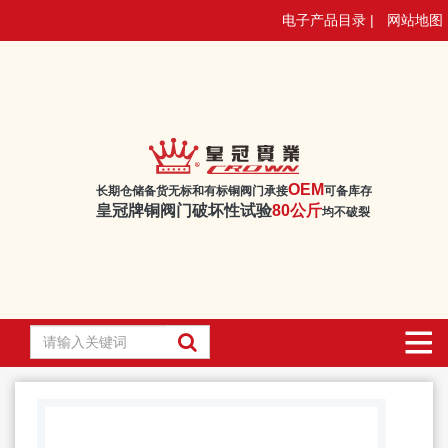
电子产品目录 |
网站地图
OEM
长期仓储备货无标和有标铜阀门承接
可备库存
皇冠牌铜阀门破坏性试验
80公斤
均不破裂