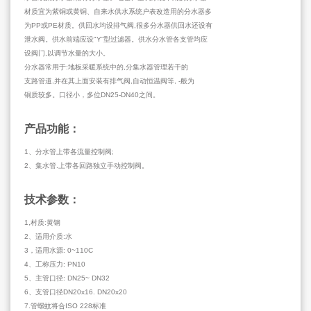
材质宜为紫铜或黄铜、自来水供水系统户表改造用的分水器多
为PP或PE材质。供回水均设排气阀,很多分水器供回水还设有
泄水阀。供水前端应设"Y”型过滤器。供水分水管各支管均应
设阀门,以调节水量的大小。
分水器常用于:地板采暖系统中的,分集水器管理若干的
支路管道,并在其上面安装有排气阀,自动恒温阀等, -般为
铜质较多。口径小，多位DN25-DN40之间。
产品功能：
1、分水管上带各流量控制阀;
2、集水管.上带各回路独立手动控制阀。
技术参数：
1,村质:黄钢
2、适用介质:水
3，适用水源: 0~110C
4、工称压力: PN10
5、主管口径: DN25~ DN32
6、支管口径DN20x16. DN20x20
7.管螺蚊将合ISO 228标准