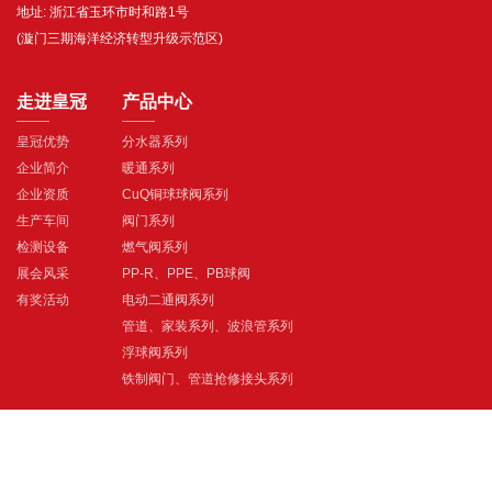
地址:
浙江省玉环市时和路1号
(漩门三期海洋经济转型升级示范区)
走进皇冠
产品中心
皇冠优势
分水器系列
企业简介
暖通系列
企业资质
CuQ铜球球阀系列
生产车间
阀门系列
检测设备
燃气阀系列
展会风采
PP-R、PPE、PB球阀
有奖活动
电动二通阀系列
管道、家装系列、波浪管系列
浮球阀系列
铁制阀门、管道抢修接头系列
新闻资讯
服务与支持
公司新闻
销售服务